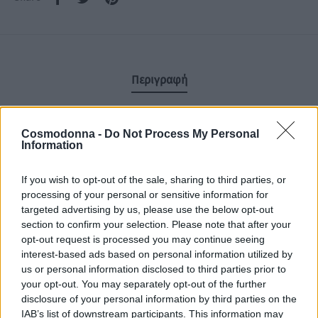
Περιγραφή
Επιπλέον πληροφορίες
Cosmodonna -
Do Not Process My Personal
Information
Conditioner καθημερινής χρήσης Frequent use.
If you wish to opt-out of the sale, sharing to third parties, or
Φόρμουλα εμπλουτισμένη με λινέλαιο και πανθενόλη.
processing of your personal or sensitive information for
Μαλακτική κρέμα καθημερινής χρήσης για έξτρα
targeted advertising by us, please use the below opt-out
section to confirm your selection. Please note that after your
απαλότητα και ελαστικότητα στα μαλλιά χάρη στα
opt-out request is processed you may continue seeing
εκχυλίσματα λινελαίου και πανθενόλης.
interest-based ads based on personal information utilized by
us or personal information disclosed to third parties prior to
your opt-out. You may separately opt-out of the further
Αφήνει τα μαλλιά ανάλαφρα και έξτρα απαλά.Ξεμπερδεύει
disclosure of your personal information by third parties on the
τα μαλλιά χωρίς να τα βαραίνει και είναι κατάλληλο για
IAB’s list of downstream participants. This information may