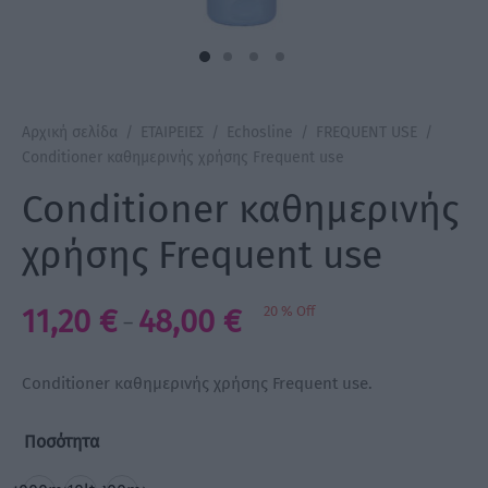
a Make Up
Bye Pido
Αρχική σελίδα
/
ΕΤΑΙΡΕΙΕΣ
/
Echosline
/
FREQUENT USE
/
 By Xanitalia
Conditioner καθημερινής χρήσης Frequent use
Conditioner καθημερινής
χρήσης Frequent use
ux
Price
11,20
€
48,00
€
20
%
Off
ar
–
range:
on
11,20 €
Conditioner καθημερινής χρήσης Frequent use.
through
48,00 €
Ποσότητα