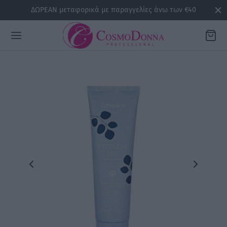
ΔΩΡΕΑΝ μεταφορικά με παραγγελίες άνω των €40
Back
ΡΕΙΕΣ
la
sline
air
issa