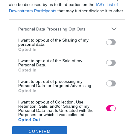
όλους τους τύπους μαλλιών καθώς και για καθημερινή
also be disclosed by us to third parties on the
IAB’s List of
χρήση.
Downstream Participants
that may further disclose it to other
third parties.
Τρόπος χρήσης: Μετά την χρήση του σαμπουάν
Personal Data Processing Opt Outs
καθημερινής χρήσης frequent use για όλους τους τύπους
I want to opt-out of the Sharing of my
μαλλιών, εφαρμόστε κατά μήκος των μαλλιών, αφήστε να
personal data.
Opted In
δράσει 3-5 λεπτά και ξεβγάλτε.
I want to opt-out of the Sale of my
Personal Data.
Extra Tips: Αποφύγετε το πολύ ζεστό νερό στο λούσιμο
Opted In
καθώς και το θερμό styling που καταστρέφει και
I want to opt-out of processing my
αφυδατώνει την τρίχα. Χρησιμοποιείτε πάντα σπρέι
Personal Data for Targeted Advertising.
Opted In
θερμοπροστασίας Protector spray για την δημιουργία
προστατευτικού φιλμ στην τρίχα πριν την χρήση θερμών
I want to opt-out of Collection, Use,
Retention, Sale, and/or Sharing of my
συσκευών.
Personal Data that Is Unrelated with the
Purposes for which it was collected.
Opted Out
*Όλα τα προϊόντα της σειράς Frequent use vegan έχουν
CONFIRM
συστατικά 95%>φυτικής προέλευσης, βασισμένα στο ISO