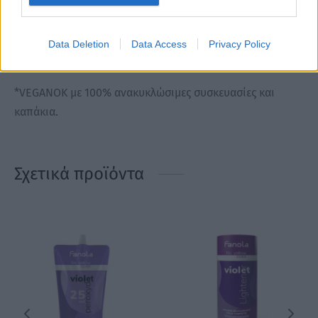
16128. 100% Βιοδιασπώμενα συστατικά με βάση στο
OECD 301 η παρόμοιο. Χωρίς Σιλικόνη- άλας και Θειικό
Data Deletion
Data Access
Privacy Policy
άλας
*VEGANOK με 100% ανακυκλώσιμες συσκευασίες και
καπάκια.
Σχετικά προϊόντα