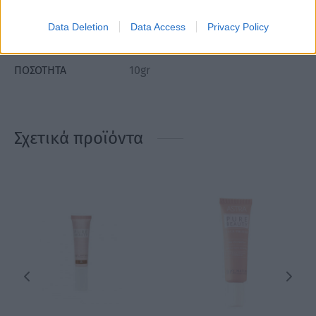
Data Deletion
Data Access
Privacy Policy
ΒΆΡΟΣ
Μ/Δ
ΠΟΣΌΤΗΤΑ
10gr
Σχετικά προϊόντα