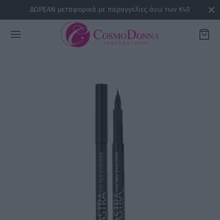
ΔΩΡΕΑΝ μεταφορικά με παραγγελίες άνω των €40
Back
ΡΕΙΕΣ
la
sline
air
issa