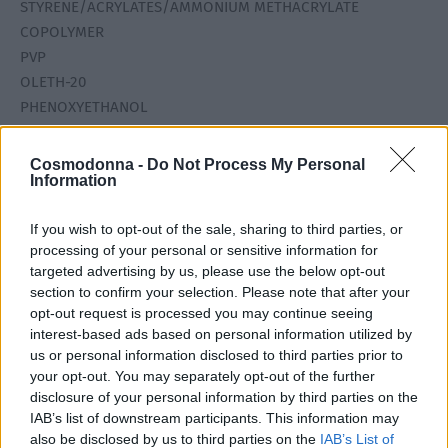
STYRENE/ACRYLATES/AMMONIUM METHACRYLATE
COPOLYMER
PVP
OLETH-20
PHENOXYETHANOL
CAPRYLYL GLYCOL
SODIUM LAURETH-12 SULFATE
Cosmodonna -
Do Not Process My Personal
Information
DEHYDROACETIC ACID
AMMONIUM HYDROXIDE
If you wish to opt-out of the sale, sharing to third parties, or
processing of your personal or sensitive information for
(+/- Μπορεί να περιέχει) : CI 77266 (BLACK 2) (NANO)
targeted advertising by us, please use the below opt-out
section to confirm your selection. Please note that after your
Ποσότητα
opt-out request is processed you may continue seeing
interest-based ads based on personal information utilized by
us or personal information disclosed to third parties prior to
10gr
your opt-out. You may separately opt-out of the further
disclosure of your personal information by third parties on the
IAB’s list of downstream participants. This information may
also be disclosed by us to third parties on the
IAB’s List of