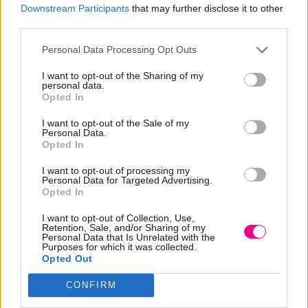
Downstream Participants
that may further disclose it to other
third parties.
Προσθήκη στο καλάθι
Personal Data Processing Opt Outs
I want to opt-out of the Sharing of my
Add to wishlist
personal data.
Opted In
I want to opt-out of the Sale of my
Personal Data.
Κωδικός προϊόντος:
Μ/Δ
Opted In
Κατηγορίες:
Astra Make Up
,
Astra Make-Up
,
ΕΤΑΙΡΕΙΕΣ
,
I want to opt-out of processing my
ΜΑΚΙΓΙΑΖ
,
Μάτια - Eyes
Personal Data for Targeted Advertising.
Opted In
I want to opt-out of Collection, Use,
Share
Retention, Sale, and/or Sharing of my
Personal Data that Is Unrelated with the
Purposes for which it was collected.
Opted Out
CONFIRM
Επιπλέον πληροφορίες