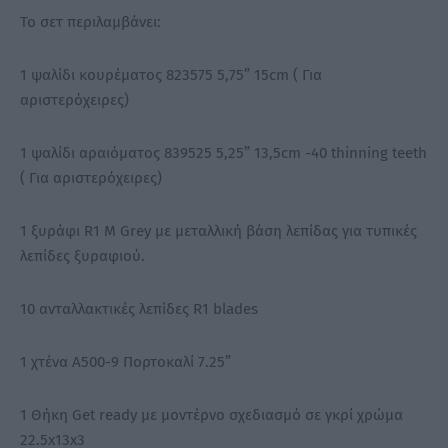
Το σετ περιλαμβάνει:
1 ψαλίδι κουρέματος 823575 5,75” 15cm ( Για
αριστερόχειρες)
1 ψαλίδι αραιόματος 839525 5,25” 13,5cm -40 thinning teeth
( Για αριστερόχειρες)
1 ξυράφι R1 M Grey με μεταλλική βάση λεπίδας για τυπικές
λεπίδες ξυραφιού.
10 ανταλλακτικές λεπίδες R1 blades
1 χτένα Α500-9 Πορτοκαλί 7.25”
1 Θήκη Get ready με μοντέρνο σχεδιασμό σε γκρί χρώμα
22.5x13x3