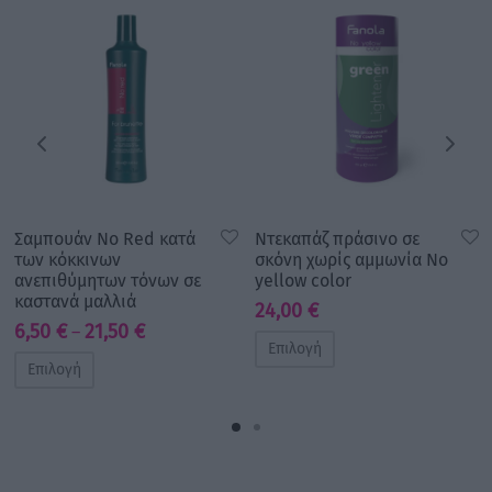
Σαμπουάν No Red κατά
Ντεκαπάζ πράσινο σε
των κόκκινων
σκόνη χωρίς αμμωνία No
ανεπιθύμητων τόνων σε
yellow color
καστανά μαλλιά
24,00
€
Price
6,50
€
21,50
€
–
Επιλογή
range:
Επιλογή
6,50 €
through
21,50 €