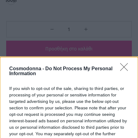
500gr
Προσθήκη στο καλάθι
Add to wishlist
Cosmodonna -
Do Not Process My Personal
Information
If you wish to opt-out of the sale, sharing to third parties, or
Κωδικός προϊόντος:
Μ/Δ
processing of your personal or sensitive information for
Κατηγορίες:
Jaguar
,
Αναλώσιμα
,
ΕΙΔΗ ΚΟΜΜΩΤΗΡΙΟΥ
,
targeted advertising by us, please use the below opt-out
Εργαλεία - Tools
,
ΕΤΑΙΡΕΙΕΣ
,
section to confirm your selection. Please note that after your
opt-out request is processed you may continue seeing
Κουρευτικές Μηχανές - Ψαλίδια
interest-based ads based on personal information utilized by
us or personal information disclosed to third parties prior to
your opt-out. You may separately opt-out of the further
Share