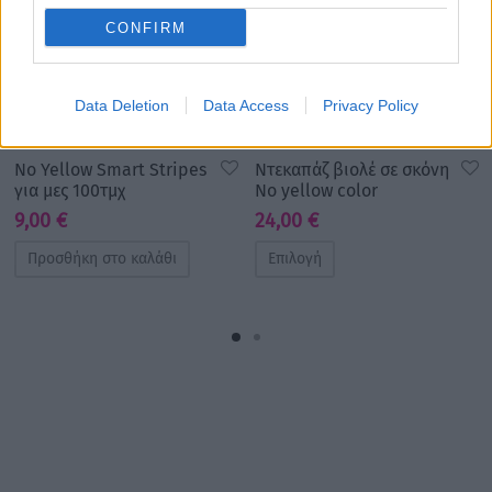
CONFIRM
Data Deletion
Data Access
Privacy Policy
No Yellow Smart Stripes
Ντεκαπάζ βιολέ σε σκόνη
για μες 100τμχ
No yellow color
9,00
€
24,00
€
Προσθήκη στο καλάθι
Επιλογή