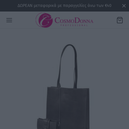
ΔΩΡΕΑΝ μεταφορικά με παραγγελίες άνω των €40
Back
ΡΕΙΕΣ
la
sline
air
issa