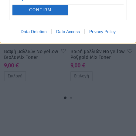
CONFIRM
Data Deletion
Data Access
Privacy Policy
Βαφή μαλλιών No yellow
Βαφή μαλλιών No yellow
Βιολέ Mix Toner
Ροζ gold Mix Toner
9,00
€
9,00
€
Επιλογή
Επιλογή