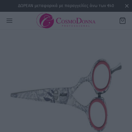
ΔΩΡΕΑΝ μεταφορικά με παραγγελίες άνω των €40
Back
ΡΕΙΕΣ
la
sline
air
issa