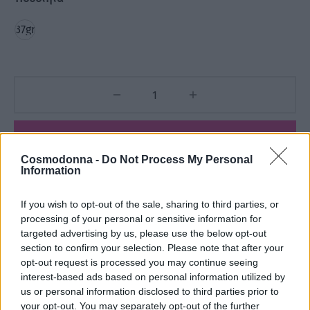
37gr
Προσθήκη στο καλάθι
Cosmodonna -
Do Not Process My Personal
Information
Add to wishlist
If you wish to opt-out of the sale, sharing to third parties, or
processing of your personal or sensitive information for
Κωδικός προϊόντος:
Μ/Δ
targeted advertising by us, please use the below opt-out
section to confirm your selection. Please note that after your
Κατηγορίες:
Jaguar
,
ΕΙΔΗ ΚΟΜΜΩΤΗΡΙΟΥ
,
Εργαλεία - Tools
opt-out request is processed you may continue seeing
,
ΕΤΑΙΡΕΙΕΣ
,
Κουρευτικές Μηχανές - Ψαλίδια
interest-based ads based on personal information utilized by
us or personal information disclosed to third parties prior to
your opt-out. You may separately opt-out of the further