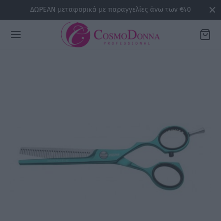
ΔΩΡΕΑΝ μεταφορικά με παραγγελίες άνω των €40
Back
ΡΕΙΕΣ
la
sline
air
issa