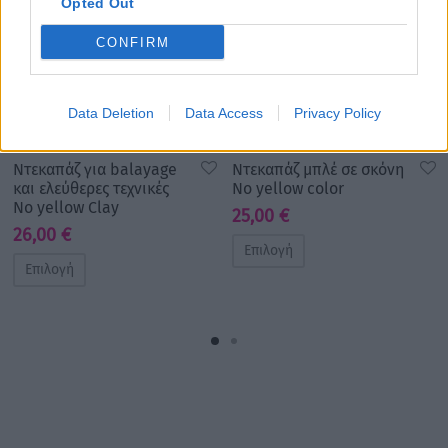
Opted Out
CONFIRM
Data Deletion
Data Access
Privacy Policy
Nτεκαπάζ για balayage
Ντεκαπάζ μπλέ σε σκόνη
και ελεύθερες τεχνικές
No yellow color
No yellow Clay
25,00
€
26,00
€
Επιλογή
Επιλογή