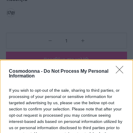
37gr
Προσθήκη στο καλάθι
Cosmodonna -
Do Not Process My Personal
Information
Add to wishlist
If you wish to opt-out of the sale, sharing to third parties, or
processing of your personal or sensitive information for
Κωδικός προϊόντος:
Μ/Δ
targeted advertising by us, please use the below opt-out
Κατηγορίες:
Jaguar
,
ΕΙΔΗ ΚΟΜΜΩΤΗΡΙΟΥ
,
Εργαλεία - Tools
section to confirm your selection. Please note that after your
,
ΕΤΑΙΡΕΙΕΣ
,
Κουρευτικές Μηχανές - Ψαλίδια
opt-out request is processed you may continue seeing
interest-based ads based on personal information utilized by
us or personal information disclosed to third parties prior to