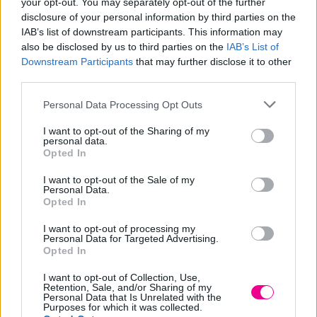
your opt-out. You may separately opt-out of the further
Share
disclosure of your personal information by third parties on the
IAB’s list of downstream participants. This information may
also be disclosed by us to third parties on the
IAB’s List of
Downstream Participants
that may further disclose it to other
third parties.
Επιπλέον πληροφορίες
Personal Data Processing Opt Outs
ΒΆΡΟΣ
Μ/Δ
I want to opt-out of the Sharing of my
personal data.
Opted In
ΠΟΣΌΤΗΤΑ
37gr
I want to opt-out of the Sale of my
Personal Data.
Opted In
Σχετικά προϊόντα
I want to opt-out of processing my
Personal Data for Targeted Advertising.
Opted In
I want to opt-out of Collection, Use,
Retention, Sale, and/or Sharing of my
Personal Data that Is Unrelated with the
Purposes for which it was collected.