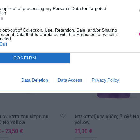
to opt-out of processing my Personal Data for Targeted
ing.
In
o opt-out of Collection, Use, Retention, Sale, and/or Sharing
ersonal Data that Is Unrelated with the Purposes for which it
lected.
Out
CONFIRM
Data Deletion
Data Access
Privacy Policy
υάν κατά του κίτρινου
Ντεκαπάζ κρεμώδες βιολέ No
ύ No Yellow
yellow
Price
€
23,50
€
31,00
€
–
range: