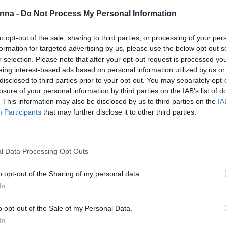
Κωδικός προϊόντος:
Μ/Δ
nna -
Do Not Process My Personal Information
Κατηγορίες:
Jaguar
,
ΕΙ
Κουρευτικές Μηχανές - 
to opt-out of the sale, sharing to third parties, or processing of your per
formation for targeted advertising by us, please use the below opt-out s
r selection. Please note that after your opt-out request is processed y
Share
eing interest-based ads based on personal information utilized by us or
disclosed to third parties prior to your opt-out. You may separately opt-
losure of your personal information by third parties on the IAB’s list of
. This information may also be disclosed by us to third parties on the
IA
Participants
that may further disclose it to other third parties.
Επιπλέον πληροφορίες
l Data Processing Opt Outs
Μ/Δ
o opt-out of the Sharing of my personal data.
In
30gr
o opt-out of the Sale of my Personal Data.
In