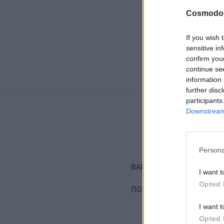
Cosmodo
If you wish 
sensitive in
confirm you
continue se
information 
further disc
participants
Downstream 
Persona
ΒΆΡΟΣ
I want t
Opted 
ΠΟΣΌΤΗΤΑ
I want t
Opted 