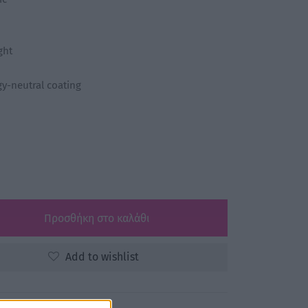
ght
y-neutral coating
Προσθήκη στο καλάθι
Add to wishlist