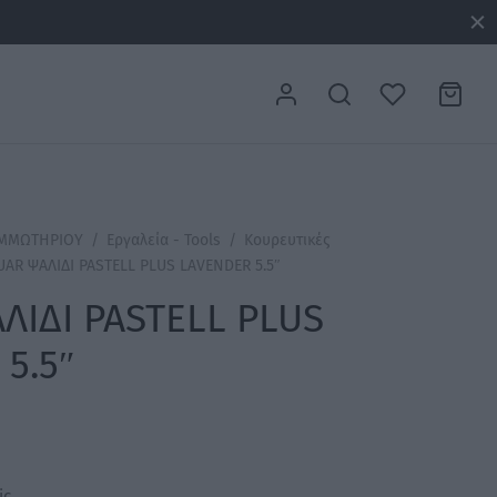
ΟΜΜΩΤΗΡΙΟΥ
/
Εργαλεία - Tools
/
Κουρευτικές
AR ΨΑΛΙΔΙ PASTELL PLUS LAVENDER 5.5″
ΛΙΔΙ PASTELL PLUS
5.5″
ic