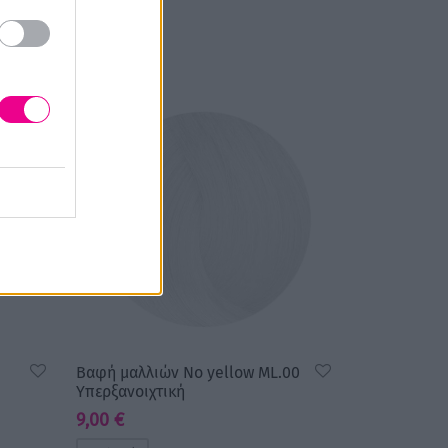
Βαφή μαλλιών No yellow ML.00
Υπερξανοιχτική
9,00
€