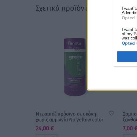
Σχετικά προϊόντα
I want 
Advertis
Opted 
I want t
of my P
was col
Opted 
Ντεκαπάζ πράσινο σε σκόνη
Σαμπο
χωρίς αμμωνία No yellow color
ξανθο
24,00
€
7,00