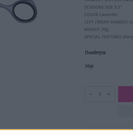
SCISSORS SIZE 5.5″
COLOR Lavender
LEFT-/RIGHT-HANDED ri
WEIGHT 30g
SPECIAL FEATURES allerg
Ποσότητα
30gr