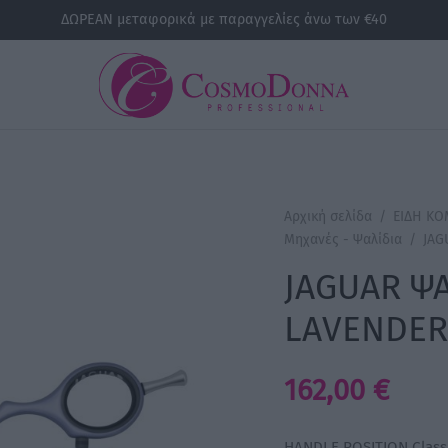
ΔΩΡΕΑΝ μεταφορικά με παραγγελίες άνω των €40
Αρχική σελίδα
/
ΕΙΔΗ Κ
Μηχανές - Ψαλίδια
/
JAGU
JAGUAR ΨΑ
LAVENDER 
162,00
€
HANDLE POSITION Class