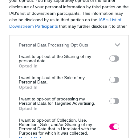
your opt-out. You may separately opt-out of the further
Share
disclosure of your personal information by third parties on the
IAB’s list of downstream participants. This information may
also be disclosed by us to third parties on the
IAB’s List of
Downstream Participants
that may further disclose it to other
third parties.
Περιγραφή
Personal Data Processing Opt Outs
Επιπλέον πληροφορίες
I want to opt-out of the Sharing of my
personal data.
Opted In
KEZY BAMBOO SHAMPOO 375ml
I want to opt-out of the Sale of my
Personal Data.
Opted In
Σχετικά προϊόντα
I want to opt-out of processing my
Personal Data for Targeted Advertising.
Opted In
I want to opt-out of Collection, Use,
Retention, Sale, and/or Sharing of my
Personal Data that Is Unrelated with the
Purposes for which it was collected.