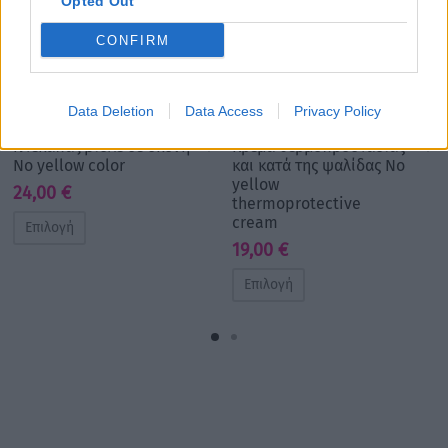
Opted Out
CONFIRM
Data Deletion
Data Access
Privacy Policy
Ντεκαπάζ βιολέ σε σκόνη
Κρέμα θερμοπροστασίας
No yellow color
και κατά της ψαλίδας No
yellow
24,00
€
thermoprotective
cream
Επιλογή
19,00
€
Επιλογή