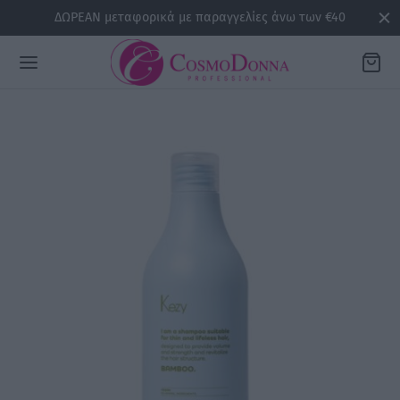
ΔΩΡΕΑΝ μεταφορικά με παραγγελίες άνω των €40
Back
ΡΕΙΕΣ
la
sline
air
issa