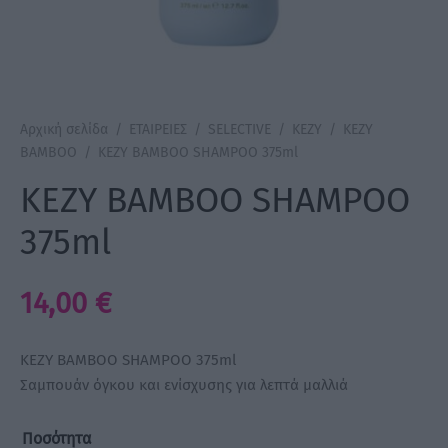
a Make Up
Bye Pido
Αρχική σελίδα
/
ΕΤΑΙΡΕΙΕΣ
/
SELECTIVE
/
KEZY
/
KEZY
 By Xanitalia
BAMBOO
/
KEZY BAMBOO SHAMPOO 375ml
KEZY BAMBOO SHAMPOO
375ml
ux
ar
14,00
€
on
KEZY BAMBOO SHAMPOO 375ml
Σαμπουάν όγκου και ενίσχυσης για λεπτά μαλλιά
Ποσότητα