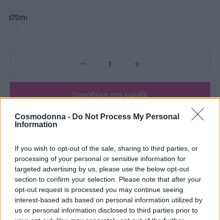
375ml
Προσθήκη στο καλάθι
Cosmodonna -
Do Not Process My Personal
Add to wishlist
Information
If you wish to opt-out of the sale, sharing to third parties, or
processing of your personal or sensitive information for
Κωδικός προϊόντος:
Μ/Δ
targeted advertising by us, please use the below opt-out
Κατηγορίες:
KEZY
,
KEZY BAMBOO
,
Kezy shampoo
,
section to confirm your selection. Please note that after your
ΕΙΔΗ ΚΟΜΜΩΤΗΡΙΟΥ
,
ΕΤΑΙΡΕΙΕΣ
,
Σαμπουάν - Shampoo
opt-out request is processed you may continue seeing
interest-based ads based on personal information utilized by
us or personal information disclosed to third parties prior to