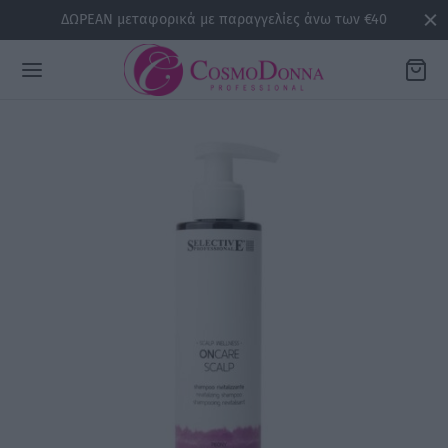
ΔΩΡΕΑΝ μεταφορικά με παραγγελίες άνω των €40
Back
ΡΕΙΕΣ
la
sline
air
issa