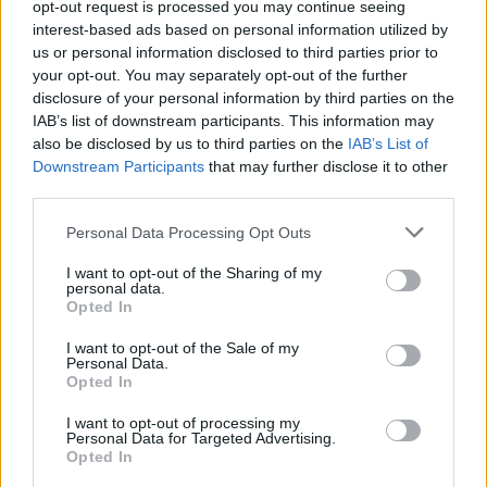
opt-out request is processed you may continue seeing
200ml
interest-based ads based on personal information utilized by
us or personal information disclosed to third parties prior to
Συστατικά:
your opt-out. You may separately opt-out of the further
disclosure of your personal information by third parties on the
IAB’s list of downstream participants. This information may
REDENSYL: συνεργικό μείγμα 4 μορίων (DHQG, EGCG2,
also be disclosed by us to third parties on the
IAB’s List of
Γλυκίνη, Ψευδάργυρος) που επανενεργοποιεί τα
Downstream Participants
that may further disclose it to other
βλαστοκύτταρα των βολβών για να ευνοήσει την
third parties.
ανάπτυξη των μαλλιών
Personal Data Processing Opt Outs
ΕΚΧΥΛΙΣΜΑ ΠΑΙΟΝΙΑΣ: περιέχει ενεργά στοιχεία όπως
I want to opt-out of the Sharing of my
φλαβονοειδή, πολυφαινόλες και μονοτερπενικές
personal data.
γλυκοσίδες με αντιοξειδωτική, ελαστική και
Opted In
αναζωογονητική δράση. Η παιώνια ενθαρρύνει τη
I want to opt-out of the Sale of my
σύνθεση κολλαγόνου και διεγείρει την παραγωγή θηλών
Personal Data.
Opted In
του τριχωτού της κεφαλής, ανακτά τα κυτταρικά
συστατικά μειώνοντας τα σημάδια γήρανσης και
I want to opt-out of processing my
Personal Data for Targeted Advertising.
απομακρύνοντας τα μιτοχόνδρια που δεν μπορούν πλέον
Opted In
να παράγουν ενέργεια