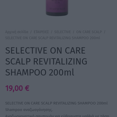
a Make Up
Bye Pido
Αρχική σελίδα
/
ΕΤΑΙΡΕΙΕΣ
/
SELECTIVE
/
ON CARE SCALP
/
 By Xanitalia
SELECTIVE ON CARE SCALP REVITALIZING SHAMPOO 200ml
SELECTIVE ON CARE
SCALP REVITALIZING
ux
SHAMPOO 200ml
ar
19,00
€
on
SELECTIVE ON CARE SCALP REVITALIZING SHAMPOO 200ml
Shampoo αναζωογόνησης.
Αναζωογονητικό σαμπουάν για εύθραυστα μαλλιά με τάση