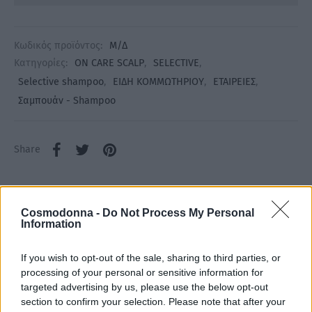
Κωδικός προϊόντος:
Μ/Δ
Κατηγορίες:
ON CARE SCALP
,
SELECTIVE
,
Selective shampoo
,
ΕΙΔΗ ΚΟΜΜΩΤΗΡΙΟΥ
,
ΕΤΑΙΡΕΙΕΣ
,
Σαμπουάν - Shampoo
Share
Cosmodonna -
Do Not Process My Personal
Information
Περιγραφή
If you wish to opt-out of the sale, sharing to third parties, or
Επιπλέον πληροφορίες
processing of your personal or sensitive information for
targeted advertising by us, please use the below opt-out
SELECTIVE ON CARE SCALP REVITALIZING SHAMPOO
section to confirm your selection. Please note that after your