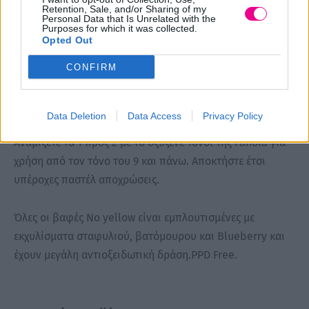
Retention, Sale, and/or Sharing of my
λεπτά αναμονή)
Personal Data that Is Unrelated with the
Purposes for which it was collected.
50% μάσκα + 50% toner: Μεσαία προς παστέλ απόχρωση
Opted Out
(20 λεπτά αναμονή)
90% μάσκα + 10% toner: παστέλ απόχρωση (10 λεπτά
CONFIRM
αναμονή).
Data Deletion
Data Access
Privacy Policy
Περιλαμβάνει 2 παστέλ αποχρώσεις ροζ και ροζ gold.
Αναμίξετε τα 1 προς 2 με το οξυζενέ 10vol της Fanola για
χρήση από τον τόνο του 9 και πάνω. Αποκτήστε έτσι
υπέροχες παστέλ αποχρώσεις.
Όλες οι βαφές No yellow είναι εμπλουτισμένες με
εκχυλίσματα σταφυλιού, βατόμουρου και Blueberry και
έχουν μεγάλη αντιοξειδωτική δράση.PPD Free.