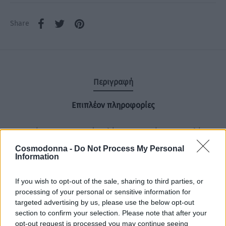
Share
Περιγραφή
Επιπλέον πληροφορίες
Μια υπέροχη χρωματική παλέτα 5 αποχρώσεων ρεφλέ
όπως μπλε, πράσινο, βιολέ, ροζ και ροζ gold. Η Βαφή
Cosmodonna -
Do Not Process My Personal
Information
μαλλιών No yellow Πράσινο θα γίνει η αγαπημένη σας
βαφή.
If you wish to opt-out of the sale, sharing to third parties, or
processing of your personal or sensitive information for
Δημιουργήστε έντονα crazy, παστέλ και φλούο χρώματα
targeted advertising by us, please use the below opt-out
section to confirm your selection. Please note that after your
που προσαρμόζονται πάντα σύμφωνα με τις ανάγκες σας.
opt-out request is processed you may continue seeing