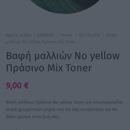
a Make Up
Bye Pido
Αρχική σελίδα
/
ΕΤΑΙΡΕΙΕΣ
/
Fanola
/
NO YELLOW
/
Βαφή
 By Xanitalia
μαλλιών No yellow Πράσινο Mix Toner
Βαφή μαλλιών No yellow
Πράσινο Mix Toner
ux
9,00
€
ar
on
Βαφή μαλλιών Πράσινο No yellow Toner μια ολοκληρωμένη
σειρά χρωματικών ρεφλέ που θα σας συναρπάσει και θα
βάλει χρώμα στην ζωή σας.