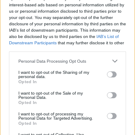
H δοσολογία με το οξυζενέ 3,5 η 10vol της Fanola είναι 1
interest-based ads based on personal information utilized by
προς 2 και ο χρόνος αναμονής είναι έως 30 λεπτά.
us or personal information disclosed to third parties prior to
your opt-out. You may separately opt-out of the further
disclosure of your personal information by third parties on the
Η συλλογή περιλαμβάνει 3 colormix ρεφλέ το πράσινο,
IAB’s list of downstream participants. This information may
το μπλε και το βιολέ κατά των ανεπιθύμητων κίτρινων
also be disclosed by us to third parties on the
IAB’s List of
και πορτοκαλί σημείων. Αναμιγνύεται με τις ξανθιστικές
Downstream Participants
that may further disclose it to other
third parties.
βαφές για την εξουδετέρωση των ανεπιθύμητων σημείων.
Personal Data Processing Opt Outs
Ένας δεύτερος τρόπος χρήσης αυτών είναι να τα
I want to opt-out of the Sharing of my
εφαρμόσετε μόνα τους με το οξυζενέ Fanola σε δοσολογία
personal data.
Opted In
1 πρός 2. Έτσι, θα δημιουργήσετε πιο crazy χρωματικά
αποτελέσματα στα ξανθά μαλλιά. Μπορείτε να κάνετε
I want to opt-out of the Sale of my
Personal Data.
μείξη με την μάσκα No orange ή την μάσκα no Yellow για
Opted In
πιο παστέλ χρωματικές αποδόσεις.
I want to opt-out of processing my
Personal Data for Targeted Advertising.
Opted In
Τρόπος χρήσης με τις μάσκες:
0% μάσκα + 100% toner: Έντονος crazy χρωματισμός (30
I want to opt-out of Collection, Use,