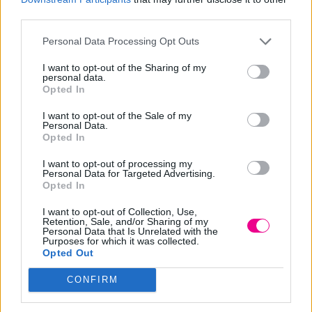
third parties.
μπούκλες και σγουρά μαλλιά Twister cream χαρίζει άμεσα
στα μαλλιά βαθιά ενυδάτωση και κίνηση χωρίς να
Personal Data Processing Opt Outs
κολλάει. Η απαλή σύνθεση της προσθέτει ένα άγγιγμα
I want to opt-out of the Sharing of my
λάμψης ακόμη και στα πιο ξηρά ατίθασα μαλλιά. Έχει
personal data.
Opted In
μεσαίο προς δυνατό κράτημα.
I want to opt-out of the Sale of my
Personal Data.
Τρόπος χρήσης: Βάλετε μια μικρή ποσότητα στην παλάμη
Opted In
σας και έπειτα σε βρεγμένα ταμποναρισμένα μαλλιά
I want to opt-out of processing my
εφαρμόστε το προϊόν κατά μήκος. Xτενίστε και
Personal Data for Targeted Advertising.
προχωρήστε στο επιθυμητό styling.
Opted In
I want to opt-out of Collection, Use,
Retention, Sale, and/or Sharing of my
Extra tips: Προτιμάτε πάντα χτένες με μεγάλα δόντια ώστε
Personal Data that Is Unrelated with the
Purposes for which it was collected.
να μην χαλάει την μπούκλα σας και να μην μην
Opted Out
προκαλούν υπερβολικό όγκο. Όταν τα μαλλιά
στεγνώνουν φυσικά οι μπούκλες σχηματίζονται καλύτερα.
CONFIRM
Πριν την χρήση της κρέμας για σγουρά μαλλιά σας