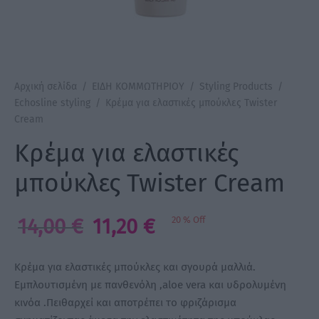
a Make Up
Bye Pido
Αρχική σελίδα
/
ΕΙΔΗ ΚΟΜΜΩΤΗΡΙΟΥ
/
Styling Products
/
 By Xanitalia
Echosline styling
/
Κρέμα για ελαστικές μπούκλες Twister
Cream
Κρέμα για ελαστικές
ux
μπούκλες Twister Cream
ar
Original
Η
14,00
€
11,20
€
20
%
Off
price
τρέχουσα
on
was:
τιμή
Κρέμα για ελαστικές μπούκλες και σγουρά μαλλιά.
14,00 €.
είναι:
Εμπλουτισμένη με πανθενόλη ,aloe vera και υδρολυμένη
κινόα .Πειθαρχεί και αποτρέπει το φριζάρισμα
11,20 €.