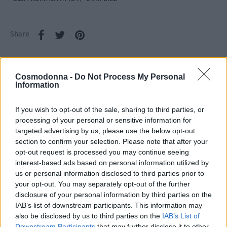
Share
Cosmodonna -
Do Not Process My Personal
Information
Περιγραφή
If you wish to opt-out of the sale, sharing to third parties, or
Επιπλέον πληροφορίες
processing of your personal or sensitive information for
targeted advertising by us, please use the below opt-out
section to confirm your selection. Please note that after your
Περιγραφή
opt-out request is processed you may continue seeing
Κρέμα για ελαστικές μπούκλες και σγουρά μαλλιά.
interest-based ads based on personal information utilized by
Εμπλουτισμένη με πανθενόλη ,aloe vera και υδρολυμένη
us or personal information disclosed to third parties prior to
κινόα .Πειθαρχεί και αποτρέπει το φριζάρισμα
your opt-out. You may separately opt-out of the further
disclosure of your personal information by third parties on the
σχηματίζοντας άμεσα την ελαστικότητα της μπούκλας
IAB’s list of downstream participants. This information may
.Έχει μέγιστη μαλακτική δράση χάρη στην υφή κρέμας
also be disclosed by us to third parties on the
IAB’s List of
που περιέχει καθώς και ματ φινίρισμα. Η κρέμα για
Downstream Participants
that may further disclose it to other