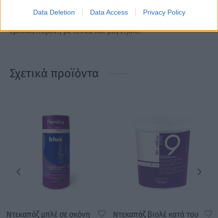
προτείνουμε το σαμπούανκαι την μάσκα μαλλιώντης
Data Deletion
Data Access
Privacy Policy
σειράς Curl. Ιδανική σειρά για ελαστικές μπούκλες
εμπλουτισμένη με Κινόα και μαγνήσιο.
Σχετικά προϊόντα
Ντεκαπάζ μπλέ σε σκόνη
Ντεκαπάζ βιολέ κατά του