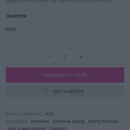
σχηματίζοντας άμεσα την ελαστικότητα της μπούκλας.
Ποσότητα
225ml
Προσθήκη στο καλάθι
Add to wishlist
Κωδικός προϊόντος:
Μ/Δ
Κατηγορίες:
Echosline
,
Echosline styling
,
Styling Products
,
ΕΙΔΗ ΚΟΜΜΩΤΗΡΙΟΥ
,
ΕΤΑΙΡΕΙΕΣ