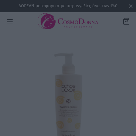
ΔΩΡΕΑΝ μεταφορικά με παραγγελίες άνω των €40
Back
ΡΕΙΕΣ
la
sline
air
issa