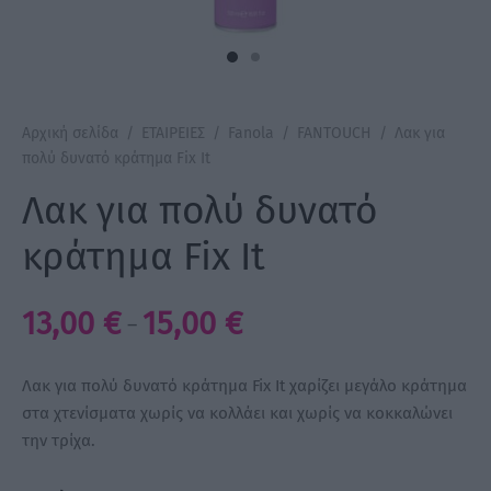
a Make Up
Bye Pido
Αρχική σελίδα
/
ΕΤΑΙΡΕΙΕΣ
/
Fanola
/
FANTOUCH
/
Λακ για
 By Xanitalia
πολύ δυνατό κράτημα Fix It
Λακ για πολύ δυνατό
κράτημα Fix It
ux
Price
13,00
€
15,00
€
ar
–
range:
on
13,00 €
Λακ για πολύ δυνατό κράτημα Fix It χαρίζει μεγάλο κράτημα
through
στα χτενίσματα χωρίς να κολλάει και χωρίς να κοκκαλώνει
την τρίχα.
15,00 €