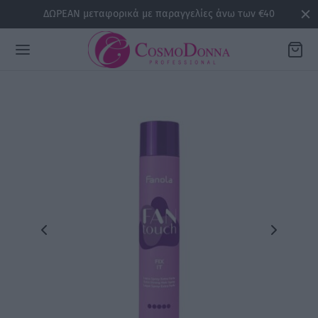
ΔΩΡΕΑΝ μεταφορικά με παραγγελίες άνω των €40
Back
ΡΕΙΕΣ
la
sline
air
issa