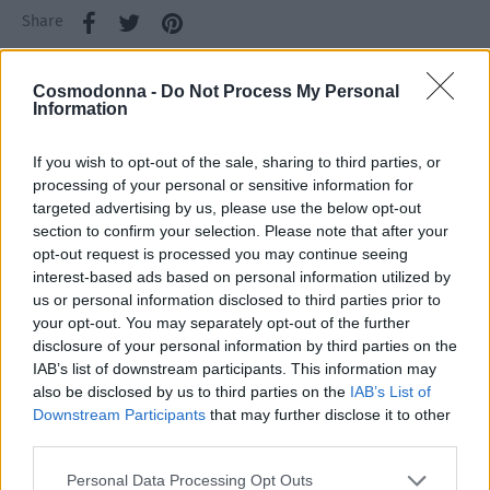
Share
Cosmodonna -
Do Not Process My Personal
Information
Περιγραφή
If you wish to opt-out of the sale, sharing to third parties, or
processing of your personal or sensitive information for
Επιπλέον πληροφορίες
targeted advertising by us, please use the below opt-out
section to confirm your selection. Please note that after your
opt-out request is processed you may continue seeing
Περιγραφή
interest-based ads based on personal information utilized by
Αφήνει τα μαλλιά ελαστικά, γεμάτα κίνηση,
us or personal information disclosed to third parties prior to
προστατεύοντάς τα παράλληλα από εξωτερικούς
your opt-out. You may separately opt-out of the further
παράγοντες καθώς και από την θερμότητα.
disclosure of your personal information by third parties on the
IAB’s list of downstream participants. This information may
also be disclosed by us to third parties on the
IAB’s List of
Τρόπος χρήσης: Ψεκάζετε το προϊόν από απόσταση 20cm.
Downstream Participants
that may further disclose it to other
Για ακόμη μεγαλύτερο κράτημα ψεκάζετε σε κάθε τούφα
third parties.
πριν το χτένισμα και άλλη μια φορά στο τέλος.
Personal Data Processing Opt Outs