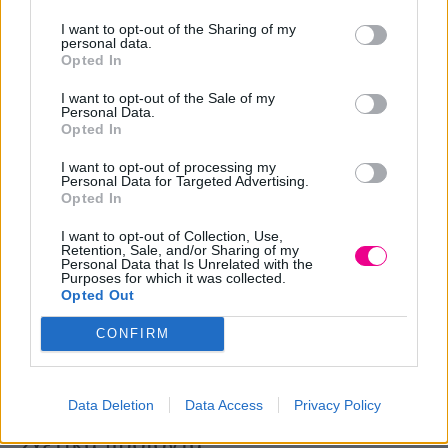
I want to opt-out of the Sharing of my
Extra Tips: Για απόλυτη προστασία από την θερμότητα
personal data.
ψεκάστε πριν από την χρήση θερμών συσκευών ένα spray
Opted In
θερμοπροστασίας. Το προϊόν αυτό, αποτρέπει την
I want to opt-out of the Sale of my
καταστροφή της τρίχας από την θερμότητα.
Personal Data.
Opted In
ΠΡΟΣΟΧΗ: Προϊόν εξαιρετικά εύφλεκτο. Δοχείο υπό
I want to opt-out of processing my
Personal Data for Targeted Advertising.
πίεση. Μην εκθέτετε το προϊόν σε θερμοκρασίες άνω των
Opted In
50οC και μην τρυπάτε τη συσκευασία μετά το πέρας της
I want to opt-out of Collection, Use,
χρήσης του. Κρατήστε το προϊόν μακριά από τα παιδιά.
Retention, Sale, and/or Sharing of my
Personal Data that Is Unrelated with the
Μην χρησιμοποιείτε το προϊόν κοντά σε θερμότητα.
Purposes for which it was collected.
Opted Out
Αερίζετε πάντα τον χώρο σας κατά την διάρκεια της
χρήσης του. Εαν έχετε ευαισθησία στην αναπνοή
CONFIRM
εφαρμόστε μάσκα κατά την χρήση του.
Data Deletion
Data Access
Privacy Policy
Σχετικά προϊόντα