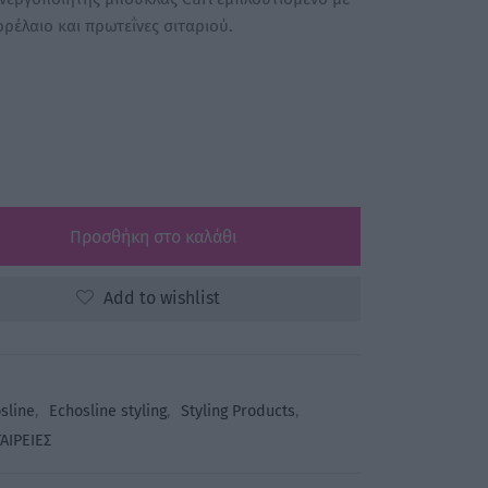
είναι:
ορέλαιο και πρωτεΐνες σιταριού.
13,60 €.
Προσθήκη στο καλάθι
Add to wishlist
sline
,
Echosline styling
,
Styling Products
,
ΑΙΡΕΙΕΣ