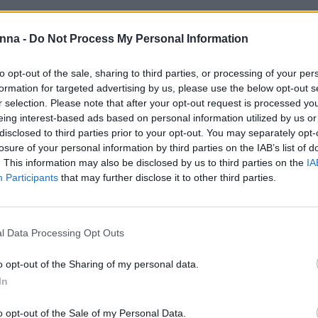
Share
nna -
Do Not Process My Personal Information
to opt-out of the sale, sharing to third parties, or processing of your per
formation for targeted advertising by us, please use the below opt-out s
r selection. Please note that after your opt-out request is processed y
Περιγραφή
Επιπλέον πληροφορίες
eing interest-based ads based on personal information utilized by us or
disclosed to third parties prior to your opt-out. You may separately opt-
losure of your personal information by third parties on the IAB’s list of
. This information may also be disclosed by us to third parties on the
IA
Participants
that may further disclose it to other third parties.
ύκλες χαρίζοντας και κίνηση στα σγουρά και σπαστά μαλλιά. Δρ
 σε βάθος χωρίς να βαραίνει. Δεν αντικαθιστά τα προϊόντα styli
l Data Processing Opt Outs
χρήση του σαμπουάν και της μάσκας Curl σε νωπά μαλλιά ψεκάζ
o opt-out of the Sharing of my personal data.
τε στο επιθυμητό styling.
In
o opt-out of the Sale of my Personal Data.
ήσετε σε στεγνά και βρεγμένα μαλλιά. Μην ξεβγάζετε το προϊόν