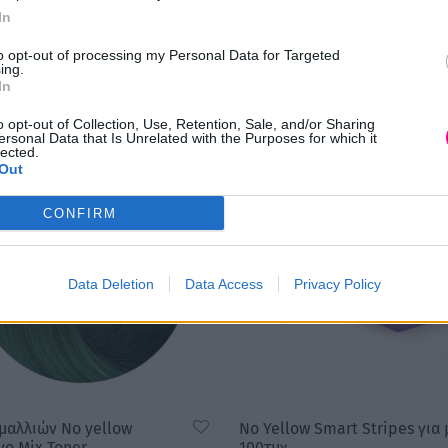
In
to opt-out of processing my Personal Data for Targeted
ing.
In
o opt-out of Collection, Use, Retention, Sale, and/or Sharing
ersonal Data that Is Unrelated with the Purposes for which it
lected.
Out
CONFIRM
Data Deletion
Data Access
Privacy Policy
μαλλιών No yellow
No Yellow Smart Stripes για 
νο Mix Toner
100τμχ