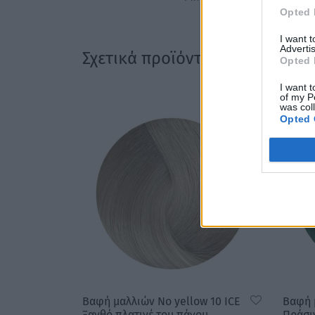
Opted 
I want 
Advertis
Σχετικά προϊόντα
Opted 
I want t
of my P
was col
Opted 
Βαφή μαλλιών No yellow 10 ICE
Βαφή 
Ξανθό πλατινέ του πάγου
Πράσι