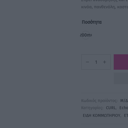
17,00 €.
κινόα, πανθενόλη, καστ
Ποσότητα
200ml
Κωδικός προϊόντος:
Μ/Δ
Κατηγορίες:
CURL
,
Echo
ΕΙΔΗ ΚΟΜΜΩΤΗΡΙΟΥ
,
ΕΤ