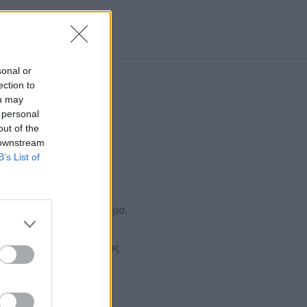
sonal or
ection to
ou may
 personal
out of the
 downstream
B’s List of
α παράλληλα κατά του
ng διότι δεν έχει κράτημα.
ετε το προϊόν κατά μήκος
.