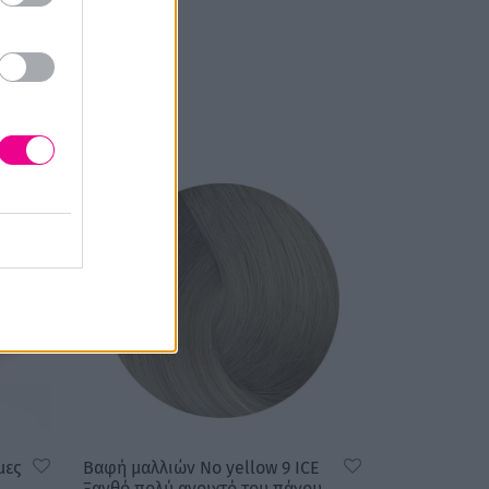
μες
Βαφή μαλλιών No yellow 9 ICE
Ξανθό πολύ ανοιχτό του πάγου