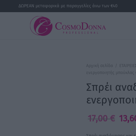
ΔΩΡΕΑΝ μεταφορικά με παραγγελίες άνω των €40
Αρχική σελίδα
/
ΕΤΑΙΡΕΙΕ
ενεργοποιητής μπούκλας 
Σπρέι ανα
ενεργοποι
Origina
17,00
€
13,
price
was:
Σπρέι αναδόμησης και 