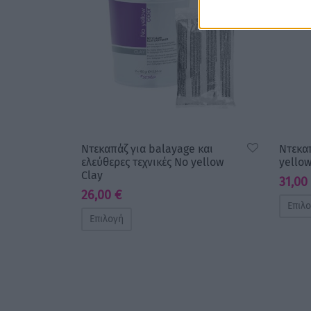
Nτεκαπάζ για balayage και
Ντεκα
ελεύθερες τεχνικές No yellow
yello
Clay
31,00
26,00
€
Επιλ
Επιλογή