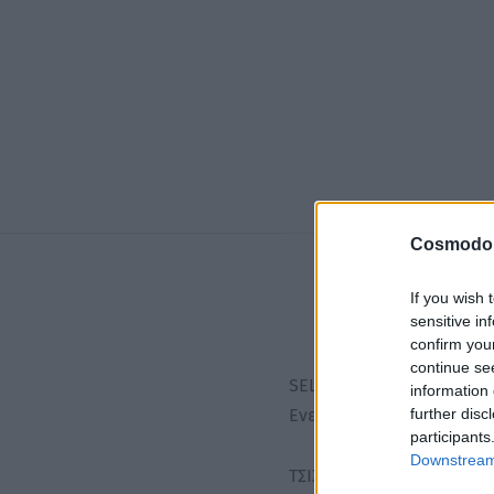
Cosmodo
If you wish 
sensitive in
confirm you
continue se
SELECTIVE NOW LIGHT ON
information 
further disc
Ενεργητικές αρχές
participants
Downstream 
ΤΣΙΧΛΑ ΣΙΛΙΚΟΝΗΣ: με υψη