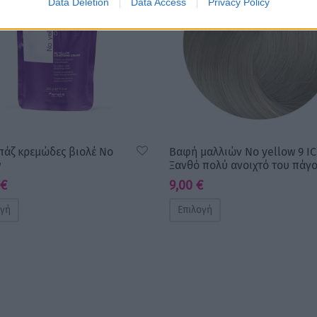
Data Deletion
Data Access
Privacy Policy
πάζ κρεμώδες βιολέ No
Βαφή μαλλιών No yellow 9 I
w
Ξανθό πολύ ανοιχτό του πάγ
€
9,00
€
ογή
Επιλογή