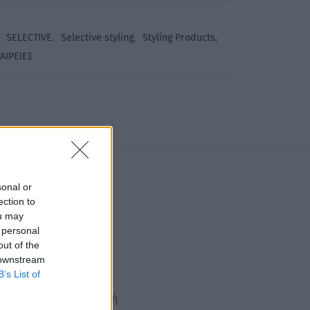
,
SELECTIVE
,
Selective styling
,
Styling Products
,
ΑΙΡΕΙΕΣ
sonal or
ection to
ou may
 personal
out of the
 downstream
B’s List of
άς τα από την εξωτερική