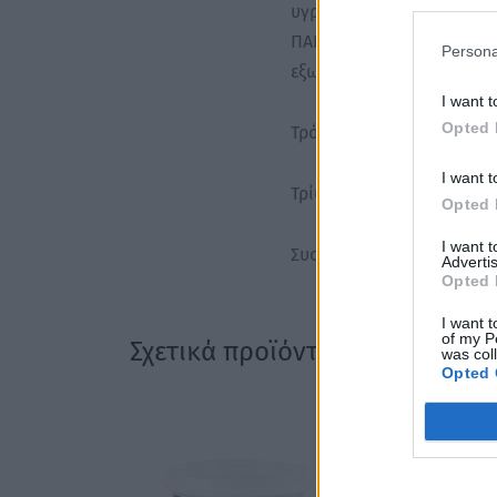
υγρασία και σφραγίζει τις
ΠΑΡΑΓΟΝΤΕΣ ΣΙΛΙΚΟΝΗΣ: αφ
Persona
εξωτερική επιθετικότητα
I want t
Opted 
Τρόπος χρήσης
I want t
Τρίψτε μια μικρή ποσότητ
Opted 
I want 
Συσκευασία: 100ml
Advertis
Opted 
I want t
of my P
Σχετικά προϊόντα
was col
Opted 