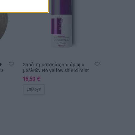
CE
Σπρέι προστασίας και άρωμα
ου
μαλλιών No yellow shield mist
16,50
€
Επιλογή