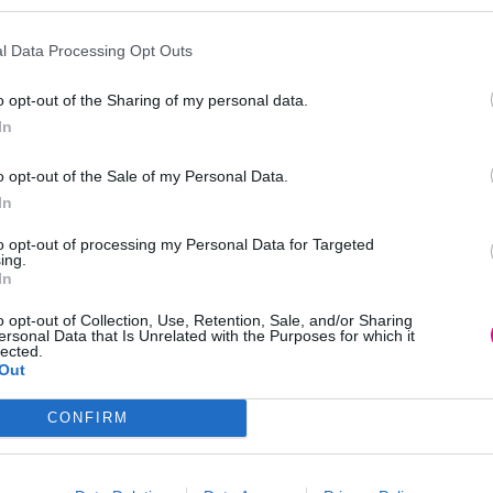
 σχισμένες άκρες
ήνουν τα μαλλιά λαμπερά και μεταξένια, προστατεύοντάς τα α
l Data Processing Opt Outs
o opt-out of the Sharing of my personal data.
In
o opt-out of the Sale of my Personal Data.
α προϊόντος στις παλάμες των χεριών σας και μετά εφαρμόστε σε
In
to opt-out of processing my Personal Data for Targeted
ing.
In
o opt-out of Collection, Use, Retention, Sale, and/or Sharing
ersonal Data that Is Unrelated with the Purposes for which it
lected.
Out
CONFIRM