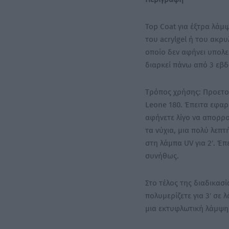
Top Coat για έξτρα λάμψ
του acrylgel ή του ακρυ
οποίο δεν αφήνει υπολ
διαρκεί πάνω από 3 εβδομ
Tρόπος χρήσης: Προετοι
Leone 180. Έπειτα εφαρμ
αφήνετε λίγο να απορρο
τα νύχια, μια πολύ λεπ
στη λάμπα UV για 2′. Έπ
συνήθως.
Στο τέλος της διαδικασί
πολυμερίζετε για 3′ σε 
μια εκτυφλωτική λάμψη 