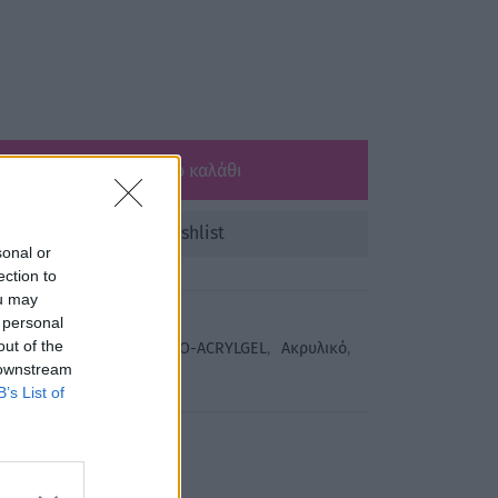
Προσθήκη στο καλάθι
Add to wishlist
sonal or
ection to
ou may
 personal
out of the
arissa
,
Gel
,
GEL-ΑΚΡΥΛΙΚΟ-ACRYLGEL
,
Ακρυλικό
,
 downstream
ΠΕΝΤΙΚΙΟΥΡ
B’s List of