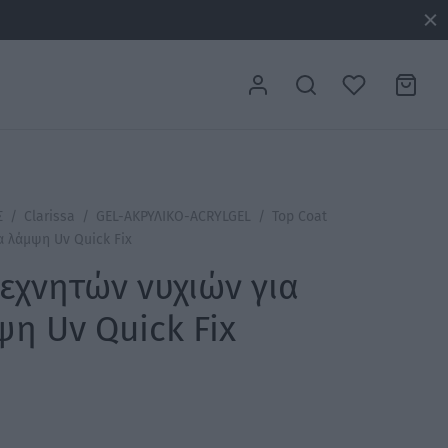
Σ
/
Clarissa
/
GEL-ΑΚΡΥΛΙΚΟ-ACRYLGEL
/
Top Coat
α λάμψη Uv Quick Fix
τεχνητών νυχιών για
ψη Uv Quick Fix