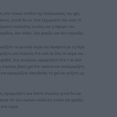
η στο τελικό στάδιο της διαδικασίας του gel,
λικού, Quick fix Uv. Ένα ξεχωριστό top coat το
είμματα κολλώδης ουσίας και η λάμψη του
άδες. Δεν σπάει, δεν ραγίζει και δεν κιτρινίζει.
μάζετε τα φυσικά νύχια και λιμάρετε με τη λίμα
όζετε μια στρώση Pre nail σε όλα τα νύχια και
φηθεί. Στη συνέχεια, εφαρμόζετε Pre 1 σε όλα
τή στρώση βάση gel Pre optima και πολύμερίζετε
ειτα εφαρμόζετε απευθείας το gel και χτίζετε ως
ας εφαρμόζετε μια λεπτή στρώση quick fix και
λάμπα UV. Δεν αφήνει κολλώδη ουσία και χαρίζει
στα νυχια.