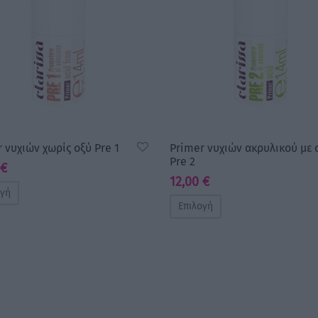
 νυχιών χωρίς οξύ Pre 1
Primer νυχιών ακρυλικού με 
Pre 2
€
12,00
€
ογή
Επιλογή