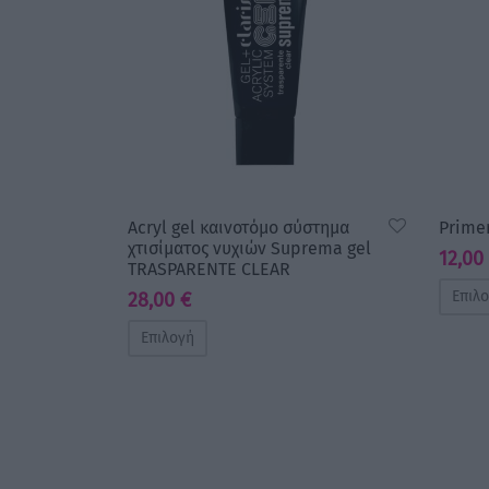
Acryl gel καινοτόμο σύστημα
Primer
χτισίματος νυχιών Suprema gel
12,00
TRASPARENTE CLEAR
Επιλ
28,00
€
Επιλογή