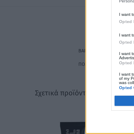
Persona
I want t
Opted 
I want t
Opted 
ΒΆΡΟΣ
I want 
Advertis
Opted 
ΠΟΣΌΤΗΤΑ
I want t
of my P
was col
Opted 
Σχετικά προϊόντα