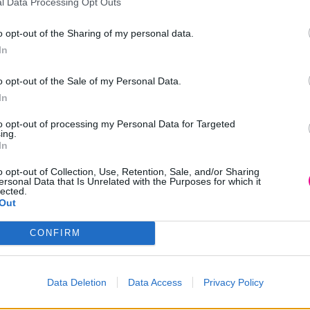
l Data Processing Opt Outs
o opt-out of the Sharing of my personal data.
In
Επιπλέον πληροφορίες
o opt-out of the Sale of my Personal Data.
In
Μ/Δ
to opt-out of processing my Personal Data for Targeted
ing.
In
14ml
o opt-out of Collection, Use, Retention, Sale, and/or Sharing
ersonal Data that Is Unrelated with the Purposes for which it
lected.
Out
CONFIRM
Data Deletion
Data Access
Privacy Policy